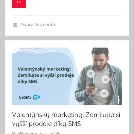
:
>>
P
a
v
Napsat komentář
e
l
C
e
p
á
k
Valentýnský marketing: Zamilujte si
vyšší prodeje díky SMS