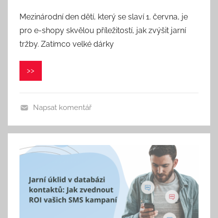
u
Mezinárodní den dětí, který se slaví 1. června, je
t
pro e-shopy skvělou příležitostí, jak zvýšit jarní
o
r
tržby. Zatímco velké dárky
:
P
>>
a
v
e
Napsat komentář
l
C
e
p
á
k