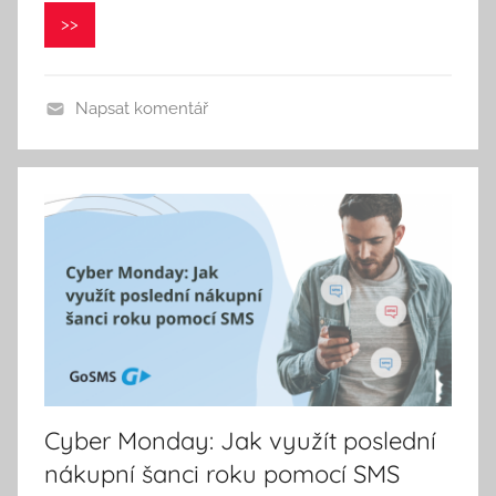
P
>>
a
v
e
Napsat komentář
l
C
e
p
á
k
Cyber Monday: Jak využít poslední
nákupní šanci roku pomocí SMS