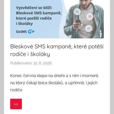
Bleskové SMS kampaně, které potěší
rodiče i školáky
Publikováno:
12. 6. 2026
A
u
Konec června klepe na dneře a s ním i moment,
t
na který čekají tisíce školáků, a upřímně, i jejich
o
r
rodiče.
:
P
>>
a