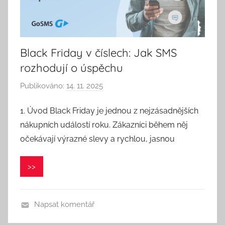
Black Friday v číslech: Jak SMS
rozhodují o úspěchu
Publikováno:
14. 11. 2025
A
u
1. Úvod Black Friday je jednou z nejzásadnějších
t
nákupních událostí roku. Zákazníci během něj
o
r
očekávají výrazné slevy a rychlou, jasnou
:
P
>>
a
v
e
Napsat komentář
l