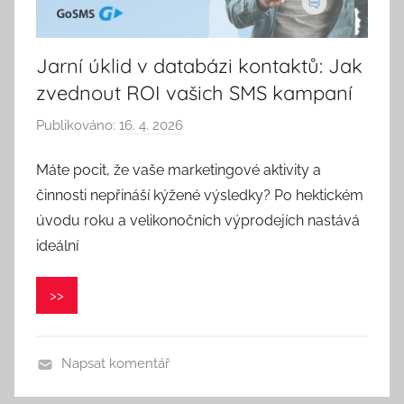
Jarní úklid v databázi kontaktů: Jak
zvednout ROI vašich SMS kampaní
Publikováno:
16. 4. 2026
A
u
Máte pocit, že vaše marketingové aktivity a
t
činnosti nepřináší kýžené výsledky? Po hektickém
o
r
úvodu roku a velikonočních výprodejích nastává
:
ideální
P
a
>>
v
e
l
Napsat komentář
C