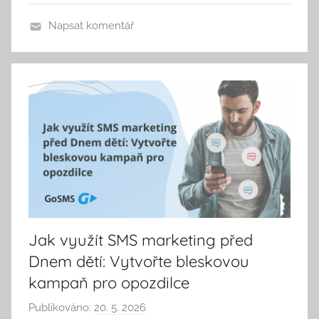
v
e
Napsat komentář
l
C
e
p
á
k
Jak využít SMS marketing před
Dnem dětí: Vytvořte bleskovou
kampaň pro opozdilce
Publikováno:
20. 5. 2026
A