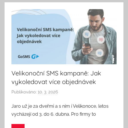
e
p
á
k
Velikonoční SMS kampaně: Jak
vykoledovat více objednávek
Publikováno:
10. 3. 2026
A
u
Jaro už je za dveřmi a s ním i Velikonoce, letos
t
vycházejí od 3. do 6. dubna. Pro firmy to
o
r