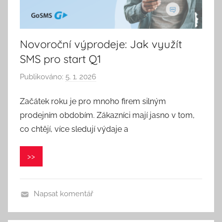
Novoroční výprodeje: Jak využít
SMS pro start Q1
Publikováno:
5. 1. 2026
A
u
Začátek roku je pro mnoho firem silným
t
prodejním obdobím. Zákazníci mají jasno v tom,
o
r
co chtějí, více sledují výdaje a
:
P
>>
a
v
e
Napsat komentář
l
C