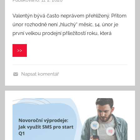
Publikováno:
11. 2. 2026
A
u
Valentýn bývá často neprávem přehlížený. Přitom
t
únor rozhodně není „hluchý“ měsíc. 14. únor je
o
r
první velkou prodejní příležitostí roku, která
:
P
>>
a
v
e
Napsat komentář
l
C
e
p
á
k