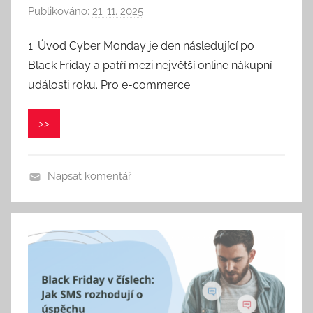
Publikováno:
21. 11. 2025
A
u
1. Úvod Cyber Monday je den následující po
t
Black Friday a patří mezi největší online nákupní
o
r
události roku. Pro e-commerce
:
P
>>
a
v
e
Napsat komentář
l
C
e
p
á
k