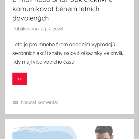
komunikovat během letních
dovolených
Publikováno:
23. 7. 2026
A
u
Léto je pro mnoho firem obdobím výprodejů,
t
sezónních akcí i snahy oslovit zákazníky ve chvíli,
o
r
kdy mají více volného času.
:
L
>>
K
Napsat komentář