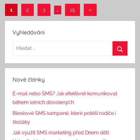
C
1
2
3
…
15
Další
»
e
Navigace
příspěvky
p
pro
á
Vyhledávání
k
příspěvky
Nové články
E-mail nebo SMS? Jak efektivně komunikovat
během letních dovolených
Bleskové SMS kampaně, které potěší rodiče i
školáky
Jak využít SMS marketing před Dnem dětí: