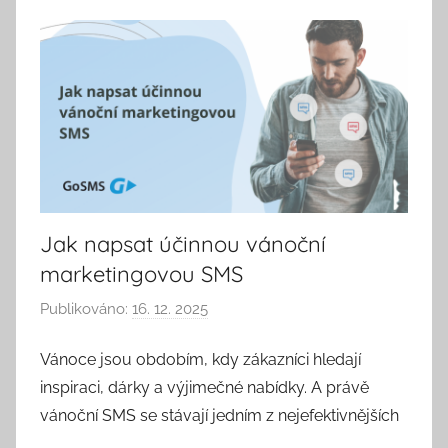
e
p
á
k
Jak napsat účinnou vánoční
marketingovou SMS
Publikováno:
16. 12. 2025
A
u
Vánoce jsou obdobím, kdy zákazníci hledají
t
inspiraci, dárky a výjimečné nabídky. A právě
o
r
vánoční SMS se stávají jedním z nejefektivnějších
: