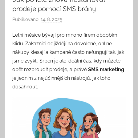
prodeje pomocí SMS brány
Publikováno:
14. 8. 2025
A
u
Letní měsíce bývají pro mnoho firem obdobím
t
klidu. Zákazníci odjíždějí na dovolené, online
o
r
nákupy klesají a kampaně často nefungují tak, jak
:
jsme zvyklí. Srpen je ale ideální čas, kdy můžete
P
opět rozproudit prodeje, a právě
SMS marketing
a
je jedním z nejúčinnějších nástrojů, jak toho
v
dosáhnout.
e
l
C
e
p
á