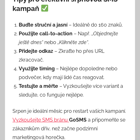
kampaň
Buďte struční a jasní
– Ideálně do 160 znaků.
Použijte call-to-action
– Např.
„Objednejte
ještě dnes“
nebo
„Klikněte zde“
.
Přidejte odkaz
– Zkraťte ho přes URL
zkracovač.
Využijte timing
– Nejlépe dopoledne nebo
podvečer, kdy mají lidé čas reagovat.
Testujte a měřte
– Vyzkoušejte více variant a
sledujte, co funguje nejlépe.
Srpen je ideální měsíc pro restart vašich kampaní.
Vyzkoušejte SMS bránu
GoSMS
a připomeňte se
zákazníkům dřív, než začne podzimní
marketingová horečka.