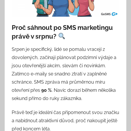
k
Proč sáhnout po SMS marketingu
právě v srpnu?
Srpen je specifický, lidé se pomalu vracejí z
dovolených, začínají plánovat podzimní výdaje a
jsou otevřenější akcím, slevám či novinkám.
Zatímco e-maily se snadno ztratí v zaplněné
schránce, SMS zpráva má průměrnou míru
otevření přes
90 %
. Navíc dorazí během několika
sekund přímo do ruky zákazníka.
Právě teď je ideální čas připomenout svou značku
a nabídnout atraktivní důvod, proč nakoupit ještě
před koncem léta.