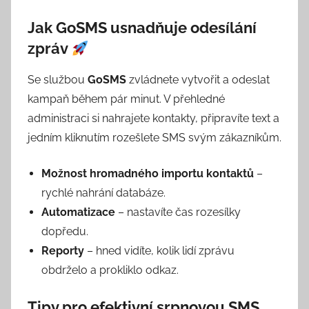
Jak GoSMS usnadňuje odesílání
zpráv
Se službou
GoSMS
zvládnete vytvořit a odeslat
kampaň během pár minut. V přehledné
administraci si nahrajete kontakty, připravíte text a
jedním kliknutím rozešlete SMS svým zákazníkům.
Možnost hromadného importu kontaktů
–
rychlé nahrání databáze.
Automatizace
– nastavíte čas rozesílky
dopředu.
Reporty
– hned vidíte, kolik lidí zprávu
obdrželo a prokliklo odkaz.
Tipy pro efektivní srpnovou SMS