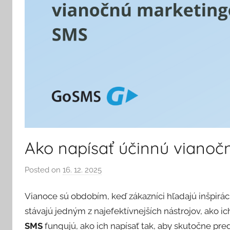
Ako napísať účinnú viano
Posted on
16. 12. 2025
b
y
Vianoce sú obdobím, keď zákazníci hľadajú inšpirá
P
a
stávajú jedným z najefektívnejších nástrojov, ako ic
v
SMS
fungujú, ako ich napísať tak, aby skutočne pre