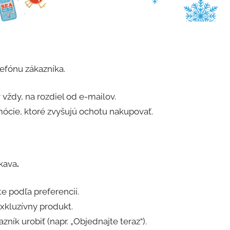
efónu zákazníka.
 vždy, na rozdiel od e-mailov.
mócie, ktoré zvyšujú ochotu nakupovať.
skava
.
 podľa preferencií.
xkluzívny produkt.
zník urobiť (napr. „Objednajte teraz“).