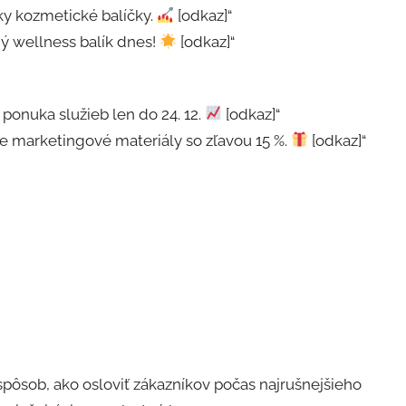
tky kozmetické balíčky.
[odkaz]“
ný wellness balík dnes!
[odkaz]“
 ponuka služieb len do 24. 12.
[odkaz]“
te marketingové materiály so zľavou 15 %.
[odkaz]“
pôsob, ako osloviť zákazníkov počas najrušnejšieho