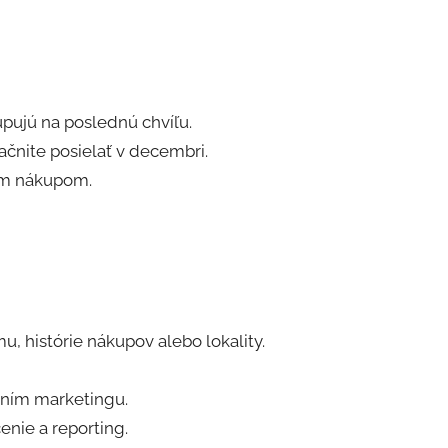
upujú na poslednú chvíľu.
ačnite posielať v decembri.
ším nákupom.
, histórie nákupov alebo lokality.
aním marketingu.
nie a reporting.