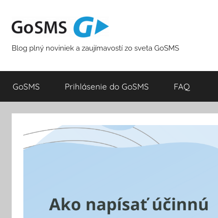
Skip
to
content
Blog plný noviniek a zaujímavostí zo sveta GoSMS
GoSMS
Prihlásenie do GoSMS
FAQ