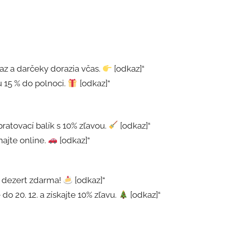
az a darčeky dorazia včas.
[odkaz]“
u 15 % do polnoci.
[odkaz]“
pratovací balík s 10% zľavou.
[odkaz]“
ajte online.
[odkaz]“
te dezert zdarma!
[odkaz]“
do 20. 12. a získajte 10% zľavu.
[odkaz]“