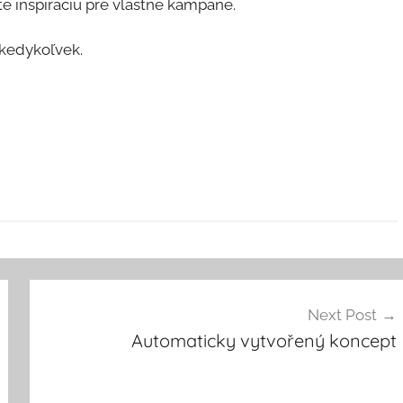
te inšpiráciu pre vlastné kampane.
 kedykoľvek.
Next Post
Automaticky vytvořený koncept