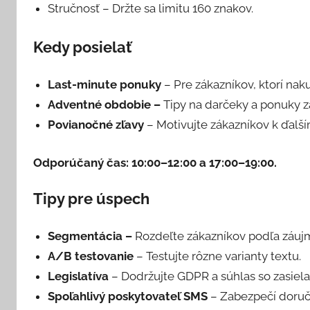
Stručnosť –
Držte sa limitu 160 znakov.
Kedy posielať
Last-minute ponuky
–
Pre zákazníkov, ktorí nak
Adventné obdobie –
Tipy na darčeky a ponuky z
Povianočné zľavy
–
Motivujte zákazníkov k ďal
Odporúčaný čas: 10:00–12:00 a 17:00–19:00.
Tipy pre úspech
Segmentácia –
Rozdeľte zákazníkov podľa záujmu
A/B testovanie
–
Testujte rôzne varianty textu.
Legislatíva
–
Dodržujte GDPR a súhlas so zasiel
Spoľahlivý poskytovateľ SMS
–
Zabezpečí doruče