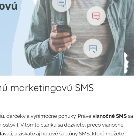
čnú marketingovú SMS
ciu, darčeky a výnimočné ponuky. Práve
vianočné SMS
sa
h osloviť. V tomto článku sa dozviete, prečo vianočné
dávali, a získate aj hotové šablóny SMS, ktoré môžete