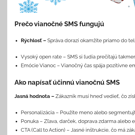
Prečo vianočné SMS fungujú
Rýchlosť –
Správa dorazí okamžite priamo do tel
Vysoký open rate –
SMS si ľudia prečítajú takmer
Emócie Vianoc –
Vianočný čas spája pozitívne e
Ako napísať účinnú vianočnú SMS
Jasná hodnota –
Zákazník musí hneď vedieť, čo zí
Personalizácia –
Použite meno alebo segmentujte
Ponuka –
Zľava, darček, doprava zdarma alebo e
CTA (Call to Action) –
Jasné inštrukcie, čo má záka