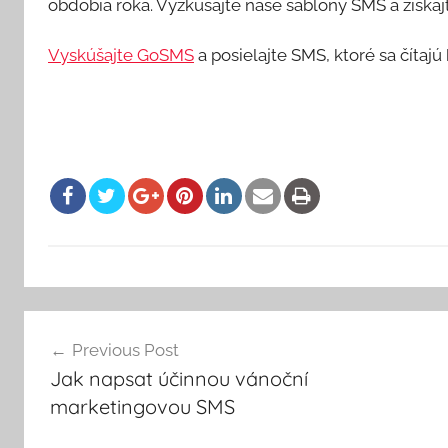
obdobia roka. Vyzkúšajte naše šablóny SMS a získaj
Vyskúšajte GoSMS
a posielajte SMS, ktoré sa čítajú
Navigácia
Previous Post
Jak napsat účinnou vánoční
v
marketingovou SMS
článku