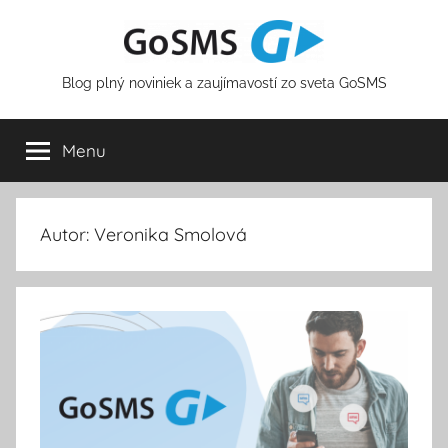
Skip
to
content
Blog plný noviniek a zaujímavostí zo sveta GoSMS
Menu
Autor:
Veronika Smolová