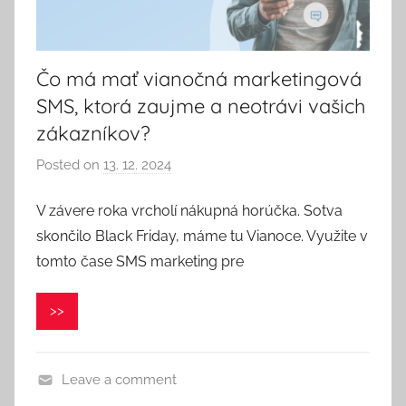
Čo má mať vianočná marketingová
SMS, ktorá zaujme a neotrávi vašich
zákazníkov?
Posted on
13. 12. 2024
b
y
V závere roka vrcholí nákupná horúčka. Sotva
V
skončilo Black Friday, máme tu Vianoce. Využite v
e
r
tomto čase SMS marketing pre
o
n
>>
i
k
a
Leave a comment
S