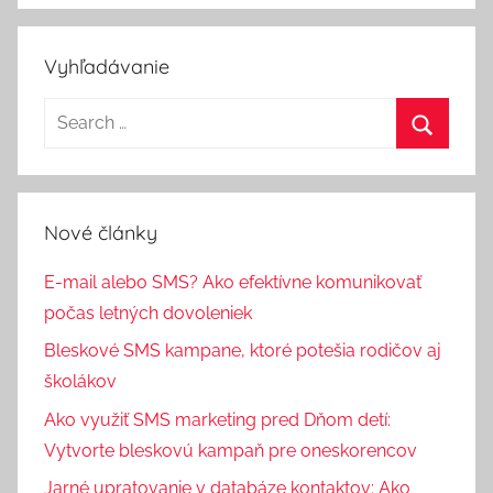
m
o
Vyhľadávanie
l
o
v
á
Nové články
E-mail alebo SMS? Ako efektívne komunikovať
počas letných dovoleniek
Bleskové SMS kampane, ktoré potešia rodičov aj
školákov
Ako využiť SMS marketing pred Dňom detí:
Vytvorte bleskovú kampaň pre oneskorencov
Jarné upratovanie v databáze kontaktov: Ako