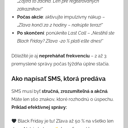
„Zajtra to začína. Len pre registrovaných
zákazníkov!“
Počas akcie
: aktivujte impulzívny nákup –
„Zľava končí za 2 hodiny – nakúpte teraz!“
Po skončení
: ponúknite
Last Call
–
„Nestihli ste
Black Friday? Zľava -20 % platí ešte dnes!“
Dôležité je aj
nepreháňať frekvenciu
– 2 až 3
premyslené správy počas týždňa úplne stačia.
Ako napísať SMS, ktorá predáva
SMS musí byť
stručná, zrozumiteľná a akčná
.
Máte len 160 znakov, ktoré rozhodnú o úspechu.
Príklad efektívnej správy:
Black Friday je tu! Zľava až 50 % na všetko len