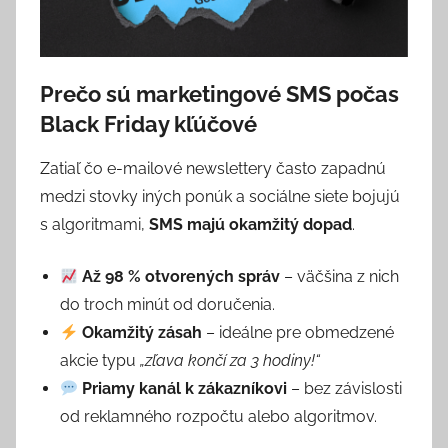
Prečo sú marketingové SMS počas
Black Friday kľúčové
Zatiaľ čo e-mailové newslettery často zapadnú
medzi stovky iných ponúk a sociálne siete bojujú
s algoritmami,
SMS majú okamžitý dopad
.
Až 98 % otvorených správ
– väčšina z nich
do troch minút od doručenia.
Okamžitý zásah
– ideálne pre obmedzené
akcie typu
„zľava končí za 3 hodiny!“
Priamy kanál k zákazníkovi
– bez závislosti
od reklamného rozpočtu alebo algoritmov.