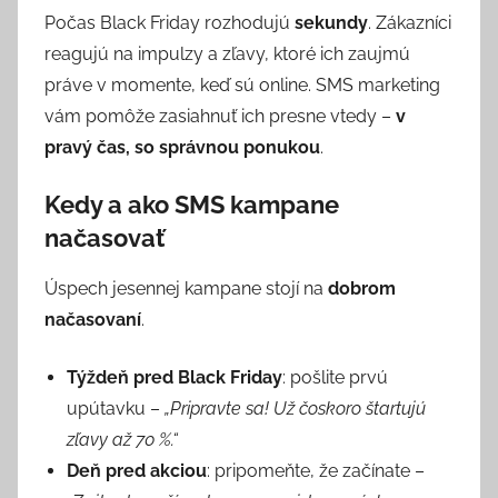
Počas Black Friday rozhodujú
sekundy
. Zákazníci
reagujú na impulzy a zľavy, ktoré ich zaujmú
práve v momente, keď sú online. SMS marketing
vám pomôže zasiahnuť ich presne vtedy –
v
pravý čas, so správnou ponukou
.
Kedy a ako SMS kampane
načasovať
Úspech jesennej kampane stojí na
dobrom
načasovaní
.
Týždeň pred Black Friday
: pošlite prvú
upútavku –
„Pripravte sa! Už čoskoro štartujú
zľavy až 70 %.“
Deň pred akciou
: pripomeňte, že začínate –