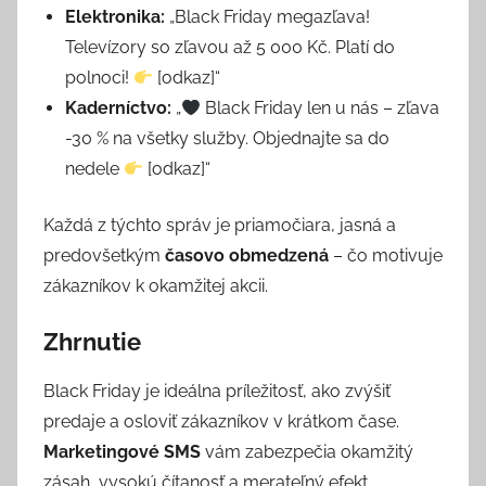
Elektronika:
„Black Friday megazľava!
Televízory so zľavou až 5 000 Kč. Platí do
polnoci!
[odkaz]“
Kaderníctvo:
„
Black Friday len u nás – zľava
-30 % na všetky služby. Objednajte sa do
nedele
[odkaz]“
Každá z týchto správ je priamočiara, jasná a
predovšetkým
časovo obmedzená
– čo motivuje
zákazníkov k okamžitej akcii.
Zhrnutie
Black Friday je ideálna príležitosť, ako zvýšiť
predaje a osloviť zákazníkov v krátkom čase.
Marketingové SMS
vám zabezpečia okamžitý
zásah, vysokú čítanosť a merateľný efekt.