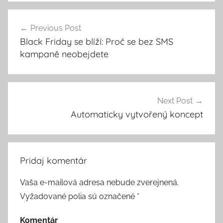
Previous Post
Navigácia
Black Friday se blíží: Proč se bez SMS
v
kampaně neobejdete
článku
Next Post
Automaticky vytvořený koncept
Pridaj komentár
Vaša e-mailová adresa nebude zverejnená.
Vyžadované polia sú označené
*
Komentár