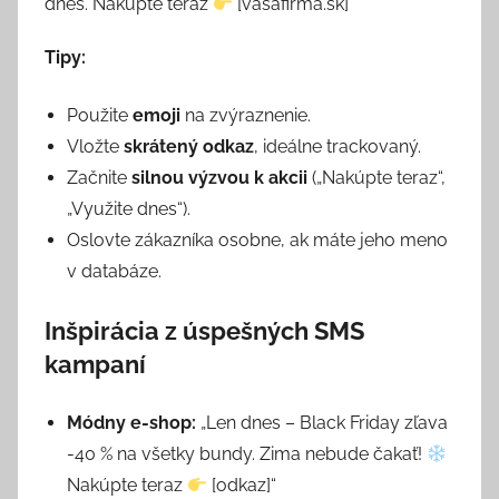
dnes. Nakúpte teraz
[vasafirma.sk]
Tipy:
Použite
emoji
na zvýraznenie.
Vložte
skrátený odkaz
, ideálne trackovaný.
Začnite
silnou výzvou k akcii
(„Nakúpte teraz“,
„Využite dnes“).
Oslovte zákazníka osobne, ak máte jeho meno
v databáze.
Inšpirácia z úspešných SMS
kampaní
Módny e-shop:
„Len dnes – Black Friday zľava
-40 % na všetky bundy. Zima nebude čakať!
Nakúpte teraz
[odkaz]“