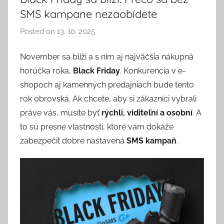
SMS kampane nezaobídete
Posted on
13. 10. 2025
b
y
November sa blíži a s ním aj najväčšia nákupná
P
horúčka roka,
Black Friday
. Konkurencia v e-
a
v
shopoch aj kamenných predajniach bude tento
e
rok obrovská. Ak chcete, aby si zákazníci vybrali
l
práve vás, musíte byť
rýchli, viditeľní a osobní
. A
C
to sú presne vlastnosti, ktoré vám dokáže
e
zabezpečiť dobre nastavená
SMS kampaň
.
p
á
k