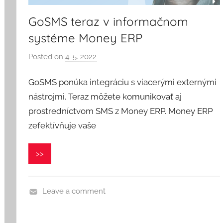
GoSMS teraz v informačnom
systéme Money ERP
Posted on
4. 5. 2022
b
y
GoSMS ponúka integráciu s viacerými externými
V
e
nástrojmi. Teraz môžete komunikovať aj
r
prostredníctvom SMS z Money ERP. Money ERP
o
zefektívňuje vaše
n
i
>>
k
a
Leave a comment