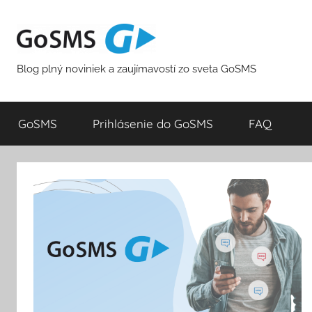
Skip
to
content
Blog plný noviniek a zaujímavostí zo sveta GoSMS
GoSMS
Prihlásenie do GoSMS
FAQ