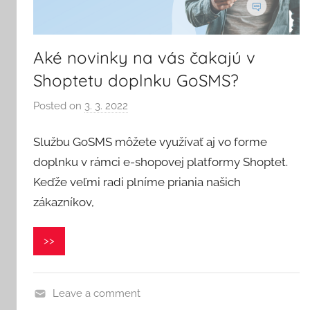
Aké novinky na vás čakajú v
Shoptetu doplnku GoSMS?
Posted on
3. 3. 2022
b
y
Službu GoSMS môžete využívať aj vo forme
V
e
doplnku v rámci e-shopovej platformy Shoptet.
r
Keďže veľmi radi plníme priania našich
o
zákazníkov,
n
i
>>
k
a
Leave a comment