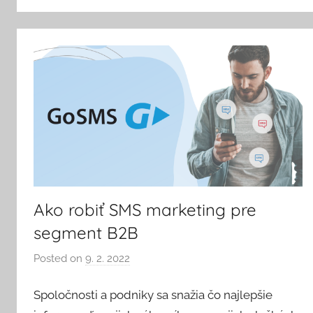
Ako robiť SMS marketing pre
segment B2B
Posted on
9. 2. 2022
b
y
Spoločnosti a podniky sa snažia čo najlepšie
V