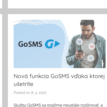
Nová funkcia GoSMS vďaka ktorej
ušetríte
Posted on
8. 4. 2022
b
y
Službu GoSMS sa snažíme neustále rozširovať, a
V