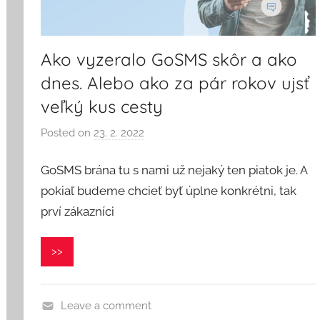
Ako vyzeralo GoSMS skôr a ako
dnes. Alebo ako za pár rokov ujsť
veľký kus cesty
Posted on
23. 2. 2022
b
y
GoSMS brána tu s nami už nejaký ten piatok je. A
V
e
pokiaľ budeme chcieť byť úplne konkrétni, tak
r
prví zákazníci
o
n
>>
i
k
a
Leave a comment