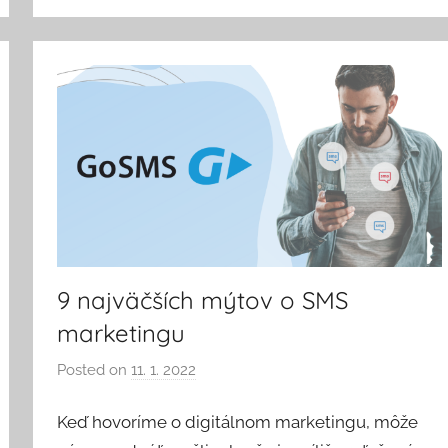
9 najväčších mýtov o SMS
marketingu
Posted on
11. 1. 2022
b
y
Keď hovoríme o digitálnom marketingu, môže
V