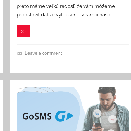
e
preto máme veľkú radosť, že vám môžeme
r
predstaviť ďalšie vylepšenia v rámci našej
o
n
>>
i
k
a
Leave a comment