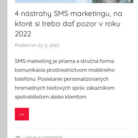
4 nástrahy SMS marketingu, na
ktoré si treba dať pozor v roku
2022
Posted on
23. 5. 2022
b
y
SMS marketing je priama a stručná forma
V
e
komunikácie prostredníctvom mobilného
r
telefónu. Posielanie personalizovaných
o
hromadných textových správ zákazníkom,
n
spotrebiteľom alebo klientom
i
k
>>
a
Leave a comment