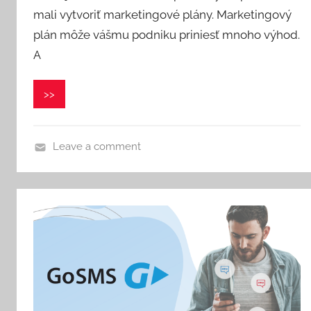
e
mali vytvoriť marketingové plány. Marketingový
r
plán môže vášmu podniku priniesť mnoho výhod.
o
A
n
i
>>
k
a
Leave a comment