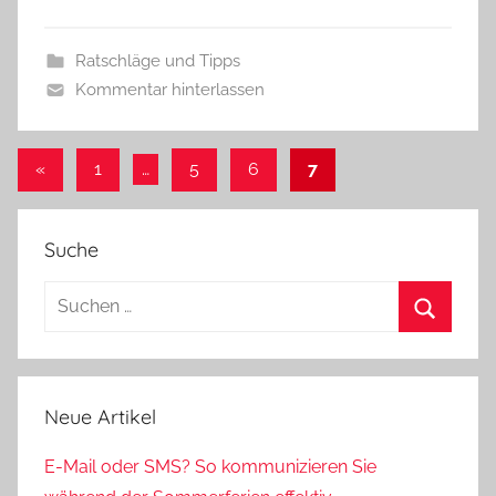
n
i
k
Ratschläge und Tipps
a
Kommentar hinterlassen
«
Vorherige
1
…
5
6
7
Beitragsnavigation
Beiträge
Suche
Neue Artikel
E-Mail oder SMS? So kommunizieren Sie