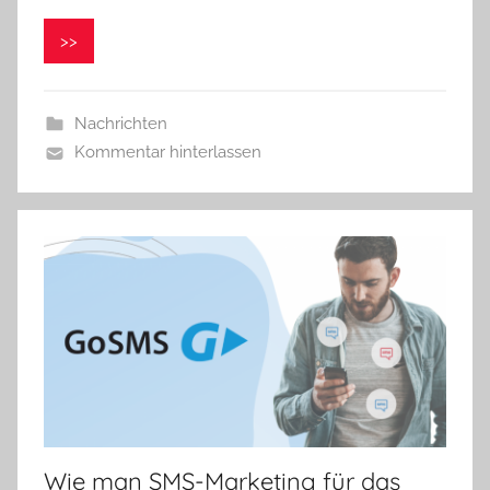
r
o
>>
n
i
k
Nachrichten
a
Kommentar hinterlassen
Wie man SMS-Marketing für das