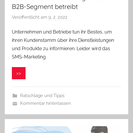
B2B-Segment betreibt
Veröffentlicht am
9. 2. 2022
v
o
Unternehmen und Betriebe tun ihr Bestes, um
n
ihren Kundenstamm über ihre Dienstleistungen
V
e
und Produkte zu informieren. Leider wird das
r
SMS-Marketing
o
n
>>
i
k
a
Ratschläge und Tipps
Kommentar hinterlassen