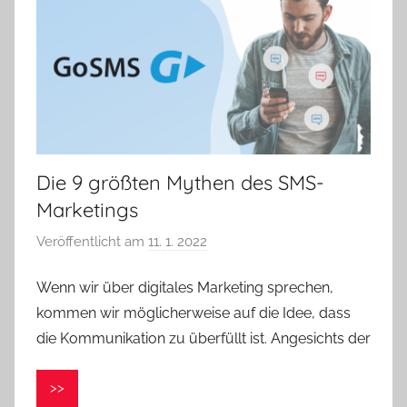
Die 9 größten Mythen des SMS-
Marketings
Veröffentlicht am
11. 1. 2022
v
o
Wenn wir über digitales Marketing sprechen,
n
kommen wir möglicherweise auf die Idee, dass
V
e
die Kommunikation zu überfüllt ist. Angesichts der
r
o
>>