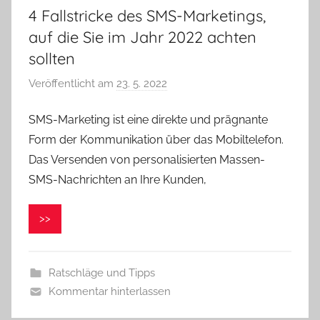
4 Fallstricke des SMS-Marketings,
auf die Sie im Jahr 2022 achten
sollten
Veröffentlicht am
23. 5. 2022
v
o
SMS-Marketing ist eine direkte und prägnante
n
Form der Kommunikation über das Mobiltelefon.
V
e
Das Versenden von personalisierten Massen-
r
SMS-Nachrichten an Ihre Kunden,
o
n
>>
i
k
a
Ratschläge und Tipps
Kommentar hinterlassen