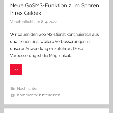
Neue GoSMS-Funktion zum Sparen
Ihres Geldes
Veröffentlicht am
8. 4. 2022
v
o
Wir bauen den GoSMS-Dienst kontinuierlich aus
n
und freuen uns, weitere Verbesserungen in
V
e
unserer Anwendung einzuführen. Diese
r
Verbesserung ist die Möglichkeit,
o
n
>>
i
k
a
Nachrichten
Kommentar hinterlassen