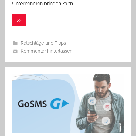
r
Unternehmen bringen kann.
o
n
>>
i
k
a
Ratschläge und Tipps
Kommentar hinterlassen