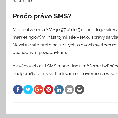
nástrojom.
Prečo práve SMS?
Miera otvorenia SMS je 97 % do 5 minút. To je siln
marketingovými nástrojmi. Nie všetky správy sa však
Nezabudnite preto nájsť v týchto dvoch svetoch r
obchodným požiadavkám.
Ak vám v oblasti SMS marketingu môžeme byť nápo
podpora@gosms.sk. Radi vám odpovieme na vaše o