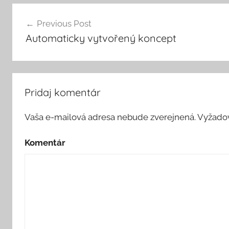
Navigácia
Previous Post
Automaticky vytvořený koncept
v
článku
Pridaj komentár
Vaša e-mailová adresa nebude zverejnená.
Vyžadov
Komentár