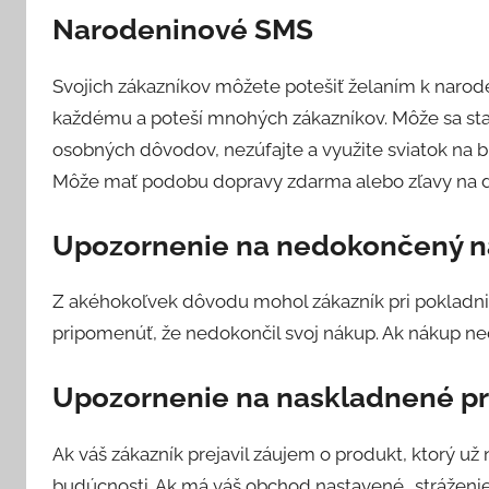
Narodeninové SMS
Svojich zákazníkov môžete potešiť želaním k narod
každému a poteší mnohých zákazníkov. Môže sa sta
osobných dôvodov, nezúfajte a využite sviatok na 
Môže mať podobu dopravy zdarma alebo zľavy na ď
Upozornenie na nedokončený 
Z akéhokoľvek dôvodu mohol zákazník pri pokladni 
pripomenúť, že nedokončil svoj nákup. Ak nákup n
Upozornenie na naskladnené p
Ak váš zákazník prejavil záujem o produkt, ktorý už 
budúcnosti. Ak má váš obchod nastavené „stráženie