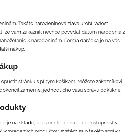
eninám. Takáto narodeninová zľava urobí radosť
ť, že vám zákazník nechce povedať dátum narodenia z
blahoželanie k narodeninám. Forma darčeka je na vás.
alší nákup.
nákup
opustiť stránku s plným košíkom. Môžete zákazníkovi
edokončil zámerne, jednoducho vašu správu odklikne.
rodukty
nie je na sklade, upozornite ho na jeho dostupnosť v
“ vypredaných produktov, systém sa o takéto správy