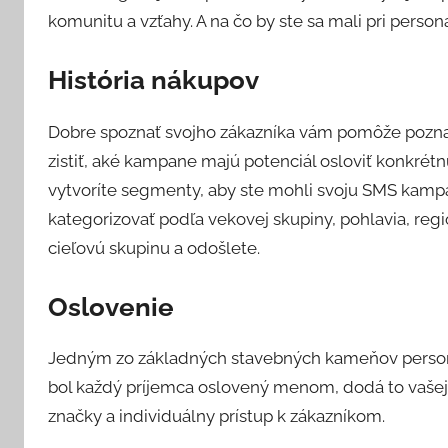
o
komunitu a vzťahy. A na čo by ste sa mali pri person
n
i
História nákupov
k
a
Dobre spoznať svojho zákazníka vám pomôže poznať
zistiť, aké kampane majú potenciál osloviť konkrét
vytvoríte segmenty, aby ste mohli svoju SMS kampaň
kategorizovať podľa vekovej skupiny, pohlavia, reg
cieľovú skupinu a odošlete.
Oslovenie
Jedným zo základných stavebných kameňov personali
bol každý príjemca oslovený menom, dodá to vašej 
značky a individuálny prístup k zákazníkom.