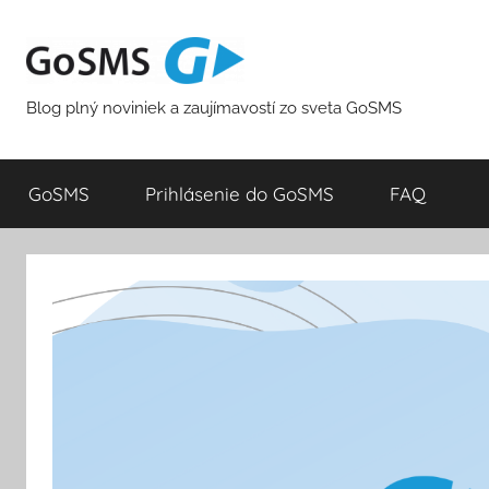
Skip
to
content
Blog plný noviniek a zaujímavostí zo sveta GoSMS
GoSMS
Prihlásenie do GoSMS
FAQ