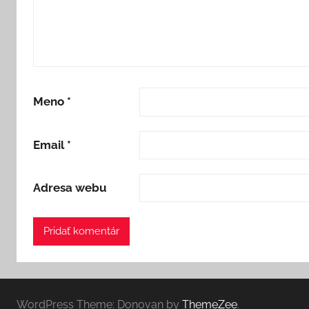
Meno
*
Email
*
Adresa webu
WordPress Theme: Donovan by
ThemeZee
.