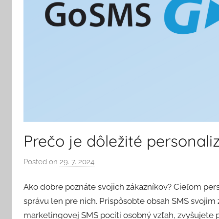
Prečo je dôležité personal
Posted on
29. 7. 2024
b
y
Ako dobre poznáte svojich zákazníkov? Cieľom persona
V
e
správu len pre nich. Prispôsobte obsah SMS svojim 
r
marketingovej SMS pocíti osobný vzťah, zvyšujete p