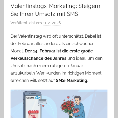
Valentinstags-Marketing: Steigern
Sie Ihren Umsatz mit SMS
Veröffentlicht am
11. 2. 2026
v
o
Der Valentinstag wird oft unterschätzt. Dabei ist
n
der Februar alles andere als ein schwacher
P
a
Monat.
Der 14. Februar ist die erste große
v
Verkaufschance des Jahres
und ideal, um den
e
Umsatz nach einem ruhigeren Januar
l
anzukurbeln. Wer Kunden im richtigen Moment
C
erreichen will, setzt auf
SMS-Marketing
.
e
p
á
k