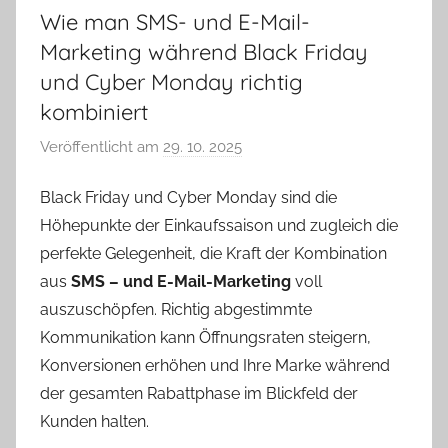
Wie man SMS- und E-Mail-
Marketing während Black Friday
und Cyber Monday richtig
kombiniert
Veröffentlicht am
29. 10. 2025
v
o
Black Friday und Cyber Monday sind die
n
Höhepunkte der Einkaufssaison und zugleich die
P
a
perfekte Gelegenheit, die Kraft der Kombination
v
aus
SMS – und E-Mail-Marketing
voll
e
auszuschöpfen. Richtig abgestimmte
l
Kommunikation kann Öffnungsraten steigern,
C
Konversionen erhöhen und Ihre Marke während
e
der gesamten Rabattphase im Blickfeld der
p
Kunden halten.
á