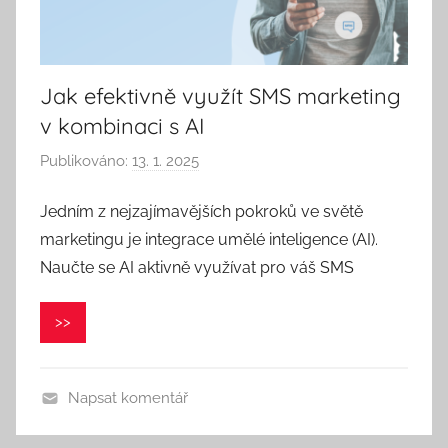
Jak efektivně využít SMS marketing
v kombinaci s AI
Publikováno:
13. 1. 2025
A
u
Jedním z nejzajímavějších pokroků ve světě
t
marketingu je integrace umělé inteligence (AI).
o
r
Naučte se AI aktivně využívat pro váš SMS
:
V
>>
e
r
o
Napsat komentář
n
i