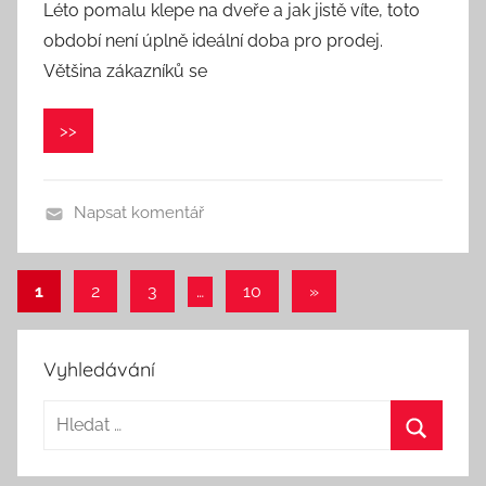
Léto pomalu klepe na dveře a jak jistě víte, toto
t
období není úplně ideální doba pro prodej.
o
r
Většina zákazníků se
:
V
>>
e
r
o
Napsat komentář
n
i
1
2
3
…
10
Další
»
k
Navigace
příspěvky
a
pro
Vyhledávání
příspěvky