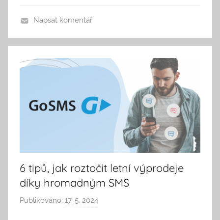
r
o
Napsat komentář
n
i
k
a
6 tipů, jak roztočit letní výprodeje
díky hromadným SMS
Publikováno:
17. 5. 2024
A
u