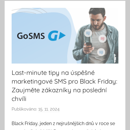
k
a
Last-minute tipy na úspěšné
marketingové SMS pro Black Friday:
Zaujměte zákazníky na poslední
chvíli
Publikováno:
15. 11. 2024
A
u
Black Friday, jeden z nejrušnějších dnů v roce se
t