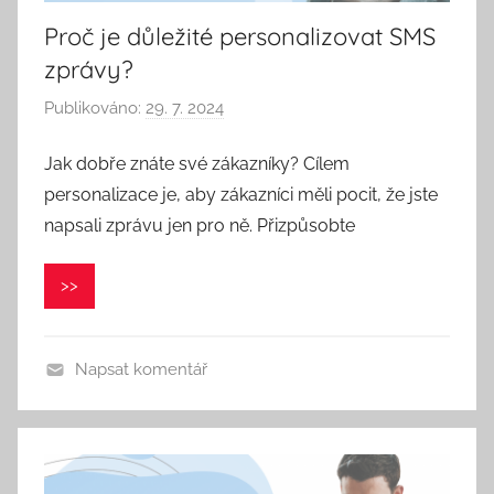
Proč je důležité personalizovat SMS
zprávy?
Publikováno:
29. 7. 2024
A
u
Jak dobře znáte své zákazníky? Cílem
t
personalizace je, aby zákazníci měli pocit, že jste
o
r
napsali zprávu jen pro ně. Přizpůsobte
:
V
>>
e
r
o
Napsat komentář
n
i
k
a