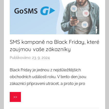
SMS kampaně na Black Friday, které
zaujmou vaše zákazníky
Publikováno:
23. 9. 2024
A
u
Black Friday je jednou z nejdůležitějších
t
obchodních událostí roku. V tento den jsou
o
r
zákazníci připraveni utrácet, a proto je pro
:
V
>>
e
r