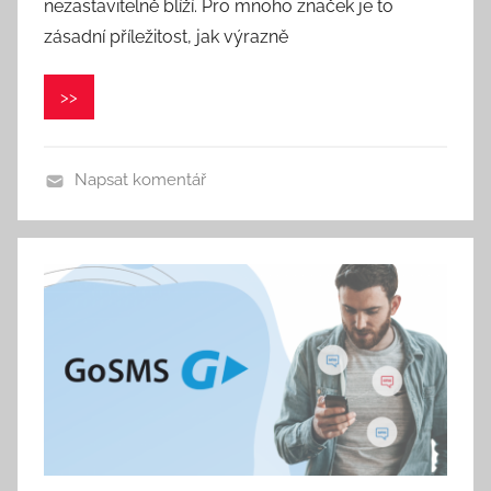
nezastavitelně blíží. Pro mnoho značek je to
o
r
zásadní příležitost, jak výrazně
:
V
>>
e
r
o
Napsat komentář
n
i
k
a