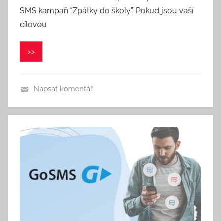
SMS kampaň “Zpátky do školy”. Pokud jsou vaší
o
r
cílovou
:
V
>>
e
r
o
Napsat komentář
n
i
k
a