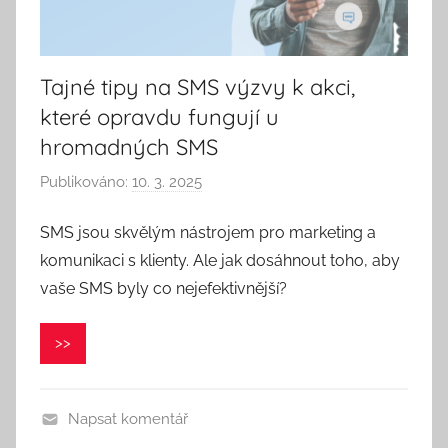
Tajné tipy na SMS výzvy k akci,
které opravdu fungují u
hromadných SMS
Publikováno:
10. 3. 2025
A
u
SMS jsou skvělým nástrojem pro marketing a
t
komunikaci s klienty. Ale jak dosáhnout toho, aby
o
r
vaše SMS byly co nejefektivnější?
:
V
>>
e
r
o
Napsat komentář
n