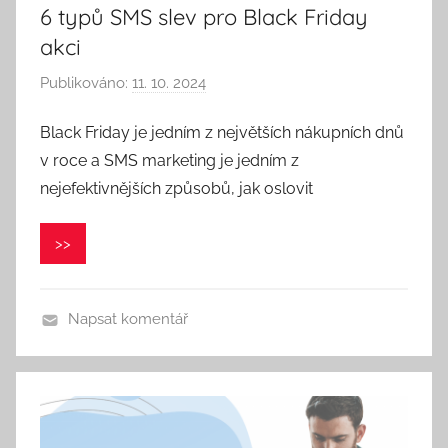
6 typů SMS slev pro Black Friday
akci
Publikováno:
11. 10. 2024
A
u
Black Friday je jedním z největších nákupních dnů
t
v roce a SMS marketing je jedním z
o
r
nejefektivnějších způsobů, jak oslovit
:
V
>>
e
r
o
Napsat komentář
n
i
k
a