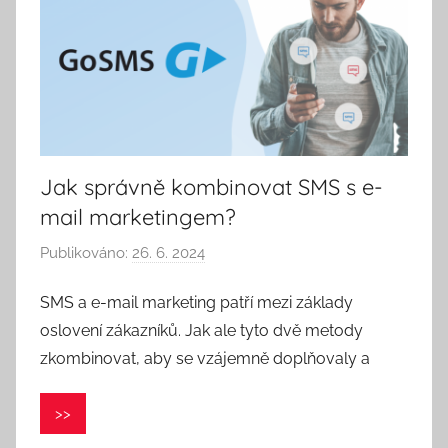
Jak správně kombinovat SMS s e-
mail marketingem?
Publikováno:
26. 6. 2024
A
u
SMS a e-mail marketing patří mezi základy
t
oslovení zákazníků. Jak ale tyto dvě metody
o
r
zkombinovat, aby se vzájemně doplňovaly a
:
V
>>
e