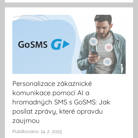
i
k
a
Personalizace zákaznické
komunikace pomocí AI a
hromadných SMS s GoSMS: Jak
posílat zprávy, které opravdu
zaujmou
Publikováno:
14. 2. 2025
A