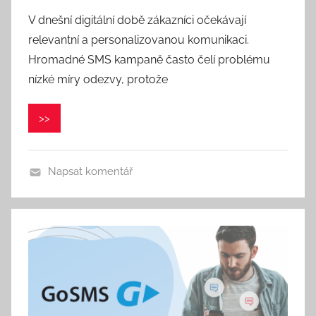
u
V dnešní digitální době zákazníci očekávají
t
relevantní a personalizovanou komunikaci.
o
r
Hromadné SMS kampaně často čelí problému
:
nízké míry odezvy, protože
V
e
>>
r
o
n
Napsat komentář
i
k
a