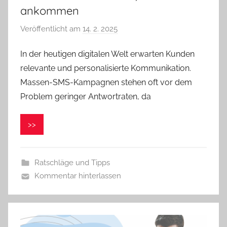
ankommen
Veröffentlicht am
14. 2. 2025
v
o
In der heutigen digitalen Welt erwarten Kunden
n
relevante und personalisierte Kommunikation.
V
e
Massen-SMS-Kampagnen stehen oft vor dem
r
Problem geringer Antwortraten, da
o
n
>>
i
k
a
Ratschläge und Tipps
Kommentar hinterlassen