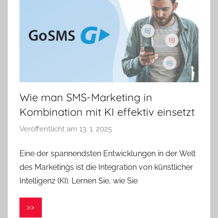
Wie man SMS-Marketing in
Kombination mit KI effektiv einsetzt
Veröffentlicht am
13. 1. 2025
v
o
Eine der spannendsten Entwicklungen in der Welt
n
des Marketings ist die Integration von künstlicher
V
e
Intelligenz (KI). Lernen Sie, wie Sie
r
o
>>
n