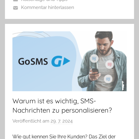
a
Kommentar hinterlassen
Warum ist es wichtig, SMS-
Nachrichten zu personalisieren?
Veröffentlicht am
29. 7. 2024
v
o
Wie gut kennen Sie Ihre Kunden? Das Ziel der
n