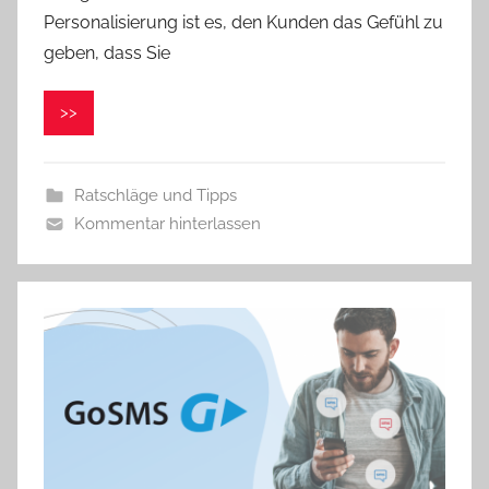
Personalisierung ist es, den Kunden das Gefühl zu
V
e
geben, dass Sie
r
o
>>
n
i
k
Ratschläge und Tipps
a
Kommentar hinterlassen