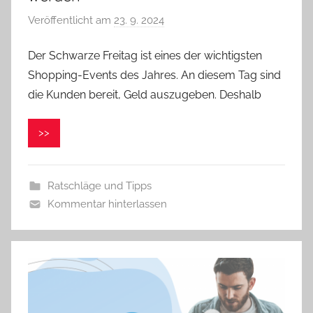
Veröffentlicht am
23. 9. 2024
v
o
Der Schwarze Freitag ist eines der wichtigsten
n
Shopping-Events des Jahres. An diesem Tag sind
V
e
die Kunden bereit, Geld auszugeben. Deshalb
r
o
>>
n
i
k
Ratschläge und Tipps
a
Kommentar hinterlassen