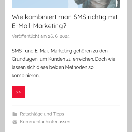
Wie kombiniert man SMS richtig mit
E-Mail-Marketing?
Veröffentlicht am
26. 6. 2024
v
o
SMS- und E-Mail-Marketing gehören zu den
n
Grundlagen, um Kunden zu erreichen. Doch wie
V
e
lassen sich diese beiden Methoden so
r
kombinieren,
o
n
>>
i
k
a
Ratschläge und Tipps
Kommentar hinterlassen