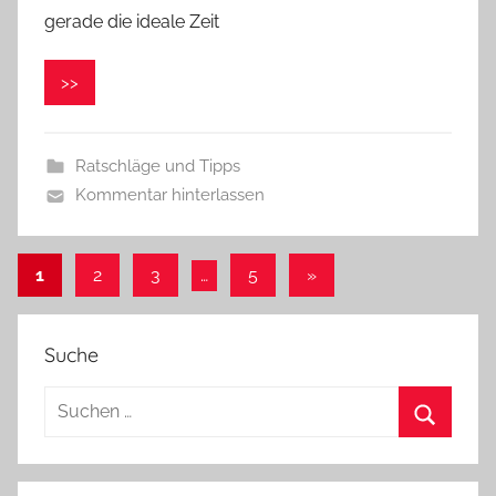
e
gerade die ideale Zeit
r
o
>>
n
i
k
Ratschläge und Tipps
a
Kommentar hinterlassen
1
2
3
…
5
Nächste
»
Beitragsnavigation
Beiträge
Suche