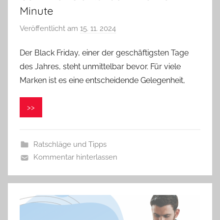
Minute
Veröffentlicht am
15. 11. 2024
v
o
Der Black Friday, einer der geschäftigsten Tage
n
des Jahres, steht unmittelbar bevor. Für viele
V
e
Marken ist es eine entscheidende Gelegenheit,
r
o
>>
n
i
k
Ratschläge und Tipps
a
Kommentar hinterlassen