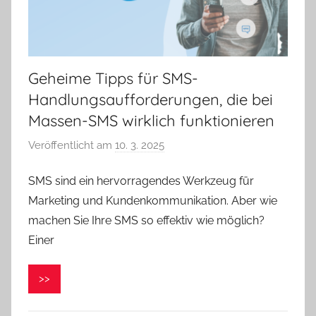
Geheime Tipps für SMS-
Handlungsaufforderungen, die bei
Massen-SMS wirklich funktionieren
Veröffentlicht am
10. 3. 2025
v
o
SMS sind ein hervorragendes Werkzeug für
n
Marketing und Kundenkommunikation. Aber wie
V
e
machen Sie Ihre SMS so effektiv wie möglich?
r
Einer
o
n
>>
i
k