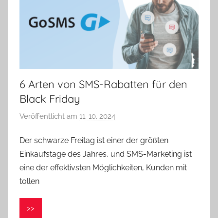
6 Arten von SMS-Rabatten für den
Black Friday
Veröffentlicht am
11. 10. 2024
v
o
Der schwarze Freitag ist einer der größten
n
Einkaufstage des Jahres, und SMS-Marketing ist
V
e
eine der effektivsten Möglichkeiten, Kunden mit
r
tollen
o
n
>>
i