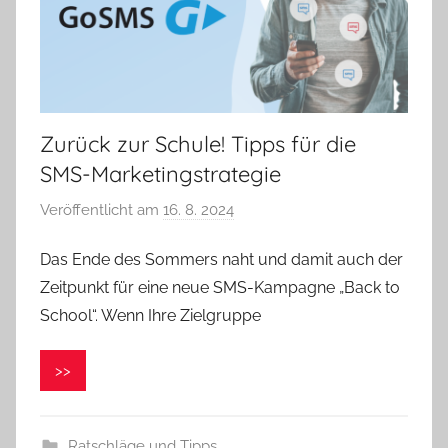
Zurück zur Schule! Tipps für die
SMS-Marketingstrategie
Veröffentlicht am
16. 8. 2024
v
o
Das Ende des Sommers naht und damit auch der
n
Zeitpunkt für eine neue SMS-Kampagne „Back to
V
e
School“. Wenn Ihre Zielgruppe
r
o
>>
n
i
k
Ratschläge und Tipps