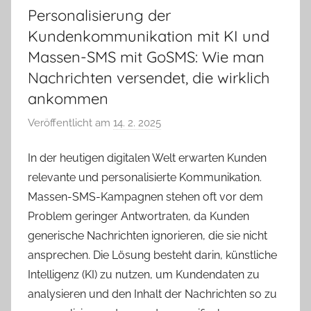
Personalisierung der
Kundenkommunikation mit KI und
Massen-SMS mit GoSMS: Wie man
Nachrichten versendet, die wirklich
ankommen
Veröffentlicht am
14. 2. 2025
v
o
In der heutigen digitalen Welt erwarten Kunden
n
relevante und personalisierte Kommunikation.
V
e
Massen-SMS-Kampagnen stehen oft vor dem
r
Problem geringer Antwortraten, da Kunden
o
generische Nachrichten ignorieren, die sie nicht
n
ansprechen. Die Lösung besteht darin, künstliche
i
Intelligenz (KI) zu nutzen, um Kundendaten zu
k
analysieren und den Inhalt der Nachrichten so zu
a