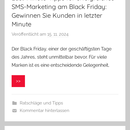
SMS-Marketing am Black Friday:
Gewinnen Sie Kunden in letzter
Minute
Veröffentlicht am
15. 11. 2024
v
o
Der Black Friday, einer der geschäftigsten Tage
n
des Jahres, steht unmittelbar bevor. Für viele
V
e
Marken ist es eine entscheidende Gelegenheit,
r
o
>>
n
i
k
Ratschläge und Tipps
a
Kommentar hinterlassen