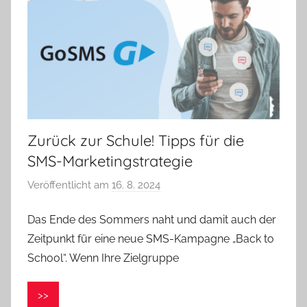
Zurück zur Schule! Tipps für die
SMS-Marketingstrategie
Veröffentlicht am
16. 8. 2024
v
o
Das Ende des Sommers naht und damit auch der
n
Zeitpunkt für eine neue SMS-Kampagne „Back to
V
e
School“. Wenn Ihre Zielgruppe
r
o
>>