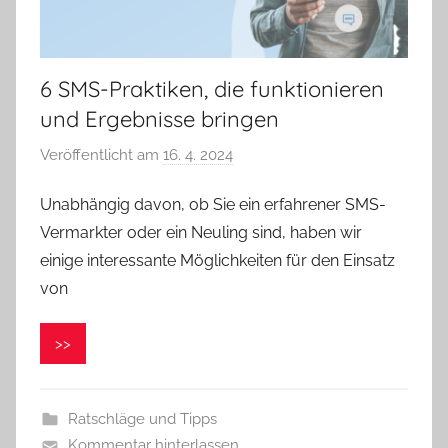
6 SMS-Praktiken, die funktionieren
und Ergebnisse bringen
Veröffentlicht am
16. 4. 2024
v
o
Unabhängig davon, ob Sie ein erfahrener SMS-
n
Vermarkter oder ein Neuling sind, haben wir
V
e
einige interessante Möglichkeiten für den Einsatz
r
von
o
n
>>
i
k
a
Ratschläge und Tipps
Kommentar hinterlassen