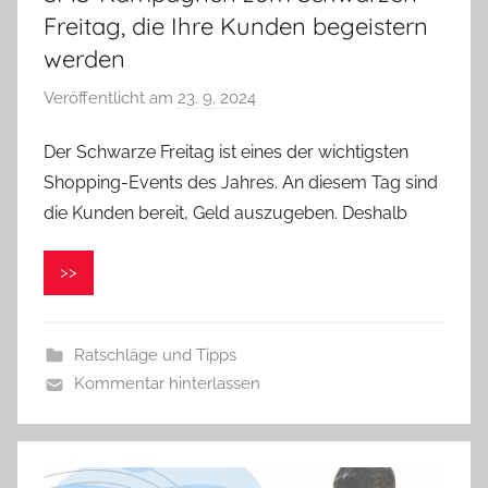
Freitag, die Ihre Kunden begeistern
werden
Veröffentlicht am
23. 9. 2024
v
o
Der Schwarze Freitag ist eines der wichtigsten
n
Shopping-Events des Jahres. An diesem Tag sind
V
e
die Kunden bereit, Geld auszugeben. Deshalb
r
o
>>
n
i
k
Ratschläge und Tipps
a
Kommentar hinterlassen