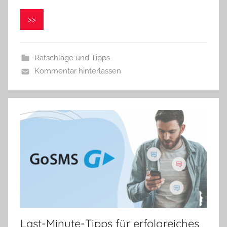
o
n
>>
i
k
a
Ratschläge und Tipps
S
Kommentar hinterlassen
m
o
l
o
v
á
Last-Minute-Tipps für erfolgreiches