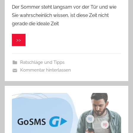
Der Sommer steht langsam vor der Tür und wie
n
Sie wahrscheinlich wissen, ist diese Zeit nicht
V
e
gerade die ideale Zeit
r
o
>>
n
i
k
Ratschläge und Tipps
a
Kommentar hinterlassen