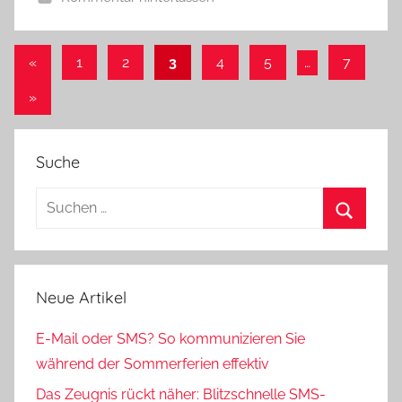
«
Vorherige
1
2
3
4
5
…
7
Beitragsnavigation
Beiträge
Nächste
»
Beiträge
Suche
Neue Artikel
E-Mail oder SMS? So kommunizieren Sie
während der Sommerferien effektiv
Das Zeugnis rückt näher: Blitzschnelle SMS-