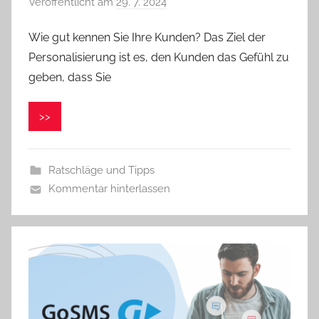
Veröffentlicht am
29. 7. 2024
v
o
Wie gut kennen Sie Ihre Kunden? Das Ziel der
n
Personalisierung ist es, den Kunden das Gefühl zu
V
e
geben, dass Sie
r
o
>>
n
i
k
Ratschläge und Tipps
a
Kommentar hinterlassen