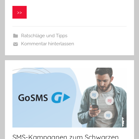
o
n
>>
i
k
a
Ratschläge und Tipps
Kommentar hinterlassen
SMS-Kampagnen zum Schwarzen