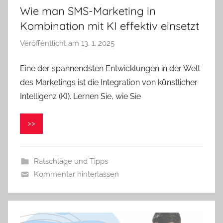
Wie man SMS-Marketing in
Kombination mit KI effektiv einsetzt
Veröffentlicht am
13. 1. 2025
v
o
Eine der spannendsten Entwicklungen in der Welt
n
des Marketings ist die Integration von künstlicher
V
e
Intelligenz (KI). Lernen Sie, wie Sie
r
o
>>
n
i
k
Ratschläge und Tipps
a
Kommentar hinterlassen