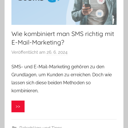
Wie kombiniert man SMS richtig mit
E-Mail-Marketing?
Veröffentlicht am
26. 6. 2024
v
o
SMS- und E-Mail-Marketing gehören zu den
n
Grundlagen, um Kunden zu erreichen. Doch wie
V
e
lassen sich diese beiden Methoden so
r
kombinieren,
o
n
>>
i
k
a
Ratschläge und Tipps